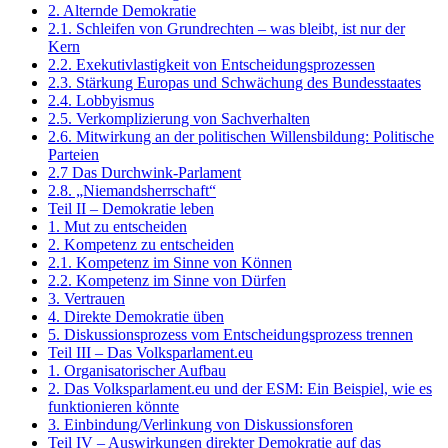
2. Alternde Demokratie
2.1. Schleifen von Grundrechten – was bleibt, ist nur der
Kern
2.2. Exekutivlastigkeit von Entscheidungsprozessen
2.3. Stärkung Europas und Schwächung des Bundesstaates
2.4. Lobbyismus
2.5. Verkomplizierung von Sachverhalten
2.6. Mitwirkung an der politischen Willensbildung: Politische
Parteien
2.7 Das Durchwink-Parlament
2.8. „Niemandsherrschaft“
Teil II – Demokratie leben
1. Mut zu entscheiden
2. Kompetenz zu entscheiden
2.1. Kompetenz im Sinne von Können
2.2. Kompetenz im Sinne von Dürfen
3. Vertrauen
4. Direkte Demokratie üben
5. Diskussionsprozess vom Entscheidungsprozess trennen
Teil III – Das Volksparlament.eu
1. Organisatorischer Aufbau
2. Das Volksparlament.eu und der ESM: Ein Beispiel, wie es
funktionieren könnte
3. Einbindung/Verlinkung von Diskussionsforen
Teil IV – Auswirkungen direkter Demokratie auf das